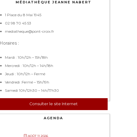
MÉDIATHÈQUE JEANNE NABERT
1 Place du 8 Mai 1945
02 98 70 45 53
mediatheque@pont-croix.fr
Horaires :
Mardi : 10h/12h – 15h/18h
Mercredi : 10h/12h – 14h/18h
Jeudi : 10h/12h – Fermé
Vendredi :Fermé – 15h/19h
Samedi 10h/12h30 – 14h/17h30
Consulter le site Internet
AGENDA
AOÛT 11 2026