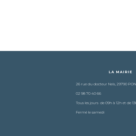
LA MAIRIE
26 rue du docteur Neïs, 29790 PO
02 98 70 40 66
Tous les jours de 09h à 12h et de 13
Fermé le samedi