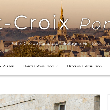
t-Croix
Pon
Petite Cité de Caractère – Bretagne, Finistère
n Village
Habiter Pont-Croix
Découvrir Pont-Croix