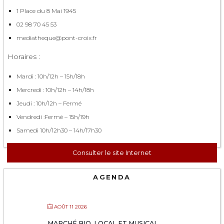
1 Place du 8 Mai 1945
02 98 70 45 53
mediatheque@pont-croix.fr
Horaires :
Mardi : 10h/12h – 15h/18h
Mercredi : 10h/12h – 14h/18h
Jeudi : 10h/12h – Fermé
Vendredi :Fermé – 15h/19h
Samedi 10h/12h30 – 14h/17h30
Consulter le site Internet
AGENDA
AOÛT 11 2026
MARCHÉ BIO, LOCAL ET MUSICAL