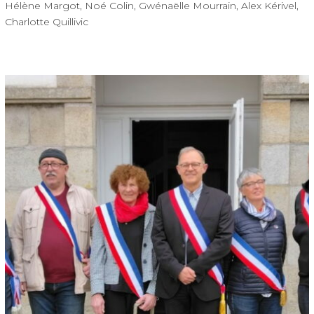
Hélène Margot, Noé Colin, Gwénaëlle Mourrain, Alex Kérivel,
Charlotte Quillivic