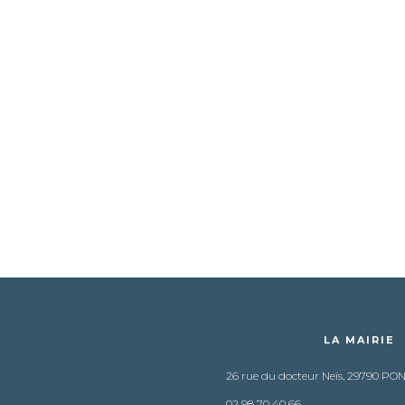
LA MAIRIE
26 rue du docteur Neïs, 29790 PO
02 98 70 40 66