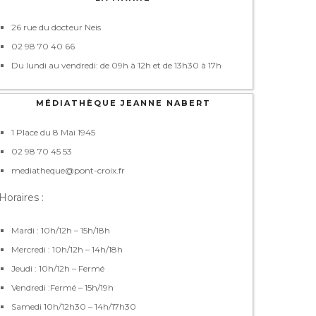
26 rue du docteur Neis
02 98 70 40 66
Du lundi au vendredi: de 09h à 12h et de 13h30 à 17h
MÉDIATHÈQUE JEANNE NABERT
1 Place du 8 Mai 1945
02 98 70 45 53
mediatheque@pont-croix.fr
Horaires :
Mardi : 10h/12h – 15h/18h
Mercredi : 10h/12h – 14h/18h
Jeudi : 10h/12h – Fermé
Vendredi :Fermé – 15h/19h
Samedi 10h/12h30 – 14h/17h30