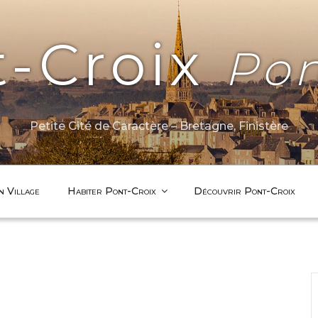
t-Croix
Pon
Petite Cité de Caractère – Bretagne, Finistère
n Village
Habiter Pont-Croix
Découvrir Pont-Croix