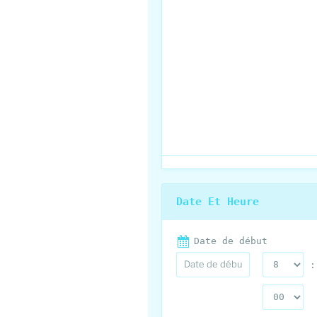
Date Et Heure
Date de début
: