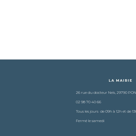
LA MAIRIE
26 rue du docteur Neïs, 29790 PO
02 98 70 40 66
Tous les jours de 09h à 12h et de 13
Fermé le samedi