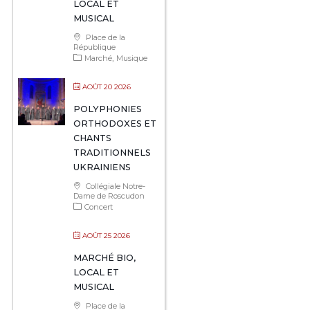
LOCAL ET
MUSICAL
Place de la
République
Marché
Musique
AOÛT 20 2026
POLYPHONIES
ORTHODOXES ET
CHANTS
TRADITIONNELS
UKRAINIENS
Collégiale Notre-
Dame de Roscudon
Concert
AOÛT 25 2026
MARCHÉ BIO,
LOCAL ET
MUSICAL
Place de la