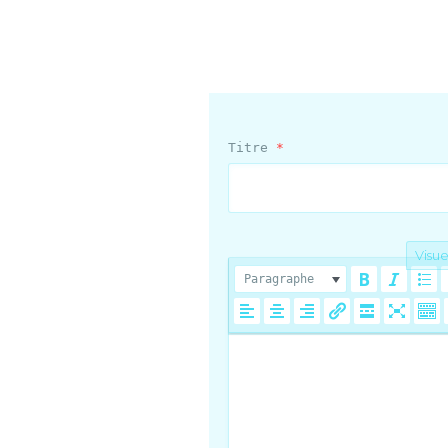
Titre
*
Visue
Paragraphe