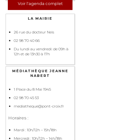
Voir l'agenda complet
LA MAIRIE
26 rue du docteur Neis
02 98 70 40 66
Du lundi au vendredi: de 09h à
12h et de 13h30 à 17h
MÉDIATHÈQUE JEANNE
NABERT
1 Place du 8 Mai 1945
02 98 70 45 53
mediatheque@pont-croix.fr
Horaires :
Mardi : 10h/12h – 15h/18h
Mercredi : 10h/12h – 14h/18h