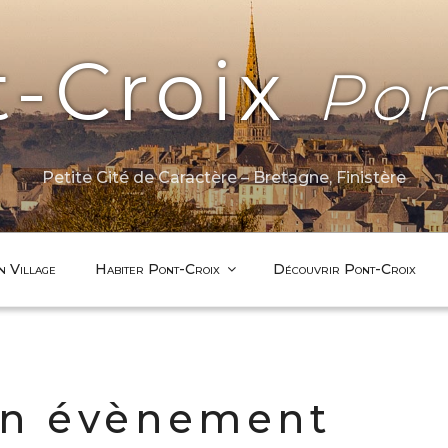
t-Croix
Pon
Petite Cité de Caractère – Bretagne, Finistère
n Village
Habiter Pont-Croix
Découvrir Pont-Croix
un évènement