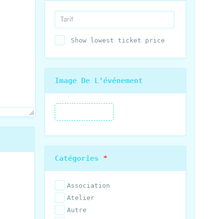
Show lowest ticket price
Image De L’événement
Catégories
*
Association
Atelier
Autre