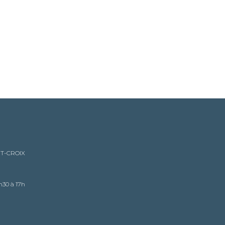
NT-CROIX
h30 à 17h