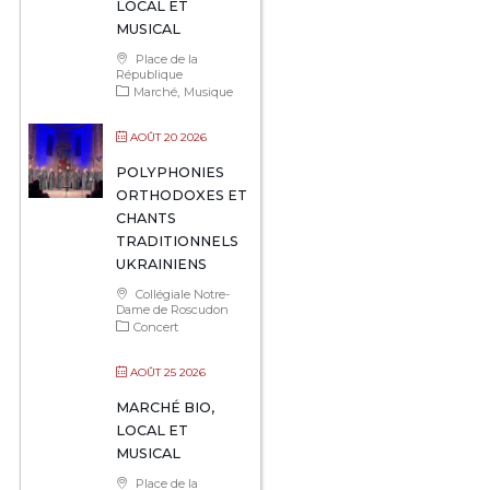
LOCAL ET
MUSICAL
Place de la
République
Marché
Musique
AOÛT 20 2026
POLYPHONIES
ORTHODOXES ET
CHANTS
TRADITIONNELS
UKRAINIENS
Collégiale Notre-
Dame de Roscudon
Concert
AOÛT 25 2026
MARCHÉ BIO,
LOCAL ET
MUSICAL
Place de la