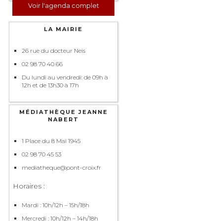
Voir l'agenda complet
LA MAIRIE
26 rue du docteur Neis
02 98 70 40 66
Du lundi au vendredi: de 09h à
12h et de 13h30 à 17h
MÉDIATHÈQUE JEANNE
NABERT
1 Place du 8 Mai 1945
02 98 70 45 53
mediatheque@pont-croix.fr
Horaires :
Mardi : 10h/12h – 15h/18h
Mercredi : 10h/12h – 14h/18h