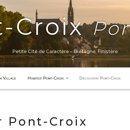
t-Croix
Pon
Petite Cité de Caractère – Bretagne, Finistère
n Village
Habiter Pont-Croix
Découvrir Pont-Croix
r Pont-Croix