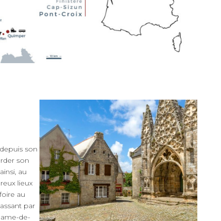
, depuis son
arder son
insi, au
reux lieux
foire au
passant par
-Dame-de-