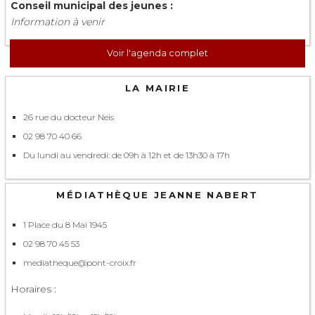
Conseil municipal des jeunes :
Information à venir
Voir l'agenda complet
LA MAIRIE
26 rue du docteur Neis
02 98 70 40 66
Du lundi au vendredi: de 09h à 12h et de 13h30 à 17h
MÉDIATHÈQUE JEANNE NABERT
1 Place du 8 Mai 1945
02 98 70 45 53
mediatheque@pont-croix.fr
Horaires :