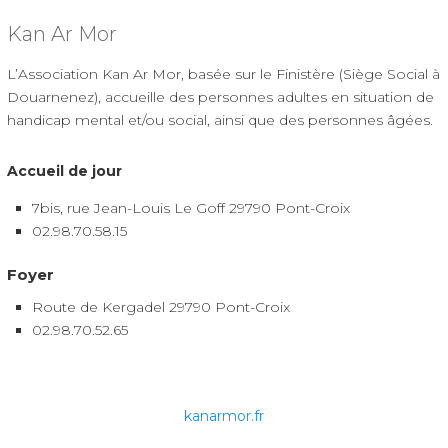
Kan Ar Mor
L’Association Kan Ar Mor, basée sur le Finistère (Siège Social à
Douarnenez), accueille des personnes adultes en situation de
handicap mental et/ou social, ainsi que des personnes âgées.
Accueil de jour
7bis, rue Jean-Louis Le Goff 29790 Pont-Croix
02.98.70.58.15
Foyer
Route de Kergadel 29790 Pont-Croix
02.98.70.52.65
kanarmor.fr