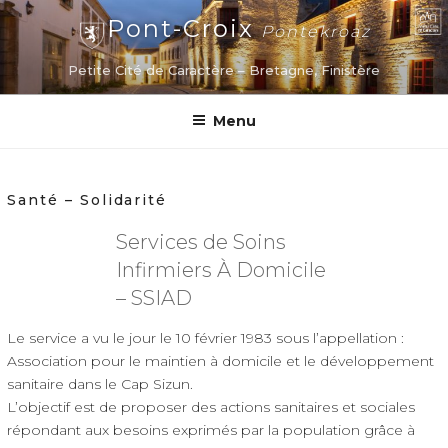
Aller
Pont-Croix
Pontekroaz
au
contenu
Petite Cité de Caractère – Bretagne, Finistère
principal
Menu
Santé – Solidarité
Services de Soins
Infirmiers À Domicile
– SSIAD
Le service a vu le jour le 10 février 1983 sous l’appellation :
Association pour le maintien à domicile et le développement
sanitaire dans le Cap Sizun.
L’objectif est de proposer des actions sanitaires et sociales
répondant aux besoins exprimés par la population grâce à