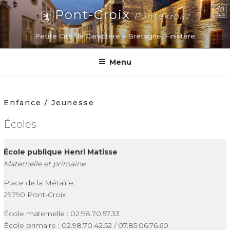
Aller
Pont-Croix
Pontekroaz
au
contenu
Petite Cité de Caractère – Bretagne, Finistère
principal
Menu
Enfance / Jeunesse
Écoles
École publique Henri Matisse
Maternelle et primaine
Place de la Métairie,
29790 Pont-Croix
École maternelle : 02.98.70.57.33
École primaire : 02.98.70.42.52 / 07.85.06.76.60