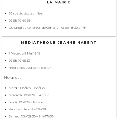
LA MAIRIE
26 rue du docteur Neis
02 98 70 40 66
Du lundi au vendredi: de 09h à 12h et de 13h30 à 17h
MÉDIATHÈQUE JEANNE NABERT
1 Place du 8 Mai 1945
02 98 70 45 53
mediatheque@pont-croix.fr
Horaires :
Mardi : 10h/12h – 15h/18h
Mercredi : 10h/12h – 14h/18h
Jeudi : 10h/12h – Fermé
Vendredi :Fermé – 15h/19h
Samedi 10h/12h30 – 14h/17h30