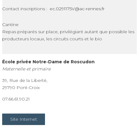
Contact inscriptions :
ec.0291175V@ac-rennes.fr
Cantine
Repas préparés sur place, privilégiant autant que possible les
producteurs locaux, les circuits courts et le bio
École privée Notre-Dame de Roscudon
Maternelle et primaire
39, Rue de la Liberté,
29790 Pont-Croix
07.66.61.90.21
Site Internet