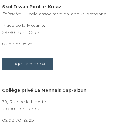
Skol Diwan Pont-e-Kroaz
Primaire
– École associative en langue bretonne
Place de la Métairie,
29790 Pont-Croix
02 98 57 95 23
Page Facebook
Collège privé La Mennais Cap-Sizun
39, Rue de la Liberté,
29790 Pont-Croix
02 98 70 42 25