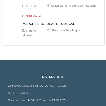
Collégiale Notre-Dame de Roscudon
Concert
AOÛT 25 2026
MARCHÉ BIO, LOCAL ET MUSICAL
Place de la République
Marché
Musique
LA MAIRIE
26 rue du docteur Neïs, 29790 PONT-CROIX
02 98 70 40 66
Tous les jours de 09h à 12h et de 13h30 à 17h