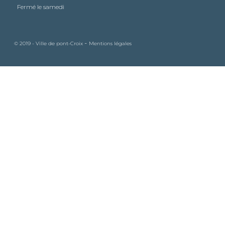
Fermé le samedi
-
© 2019 - Ville de pont-Croix
Mentions légales