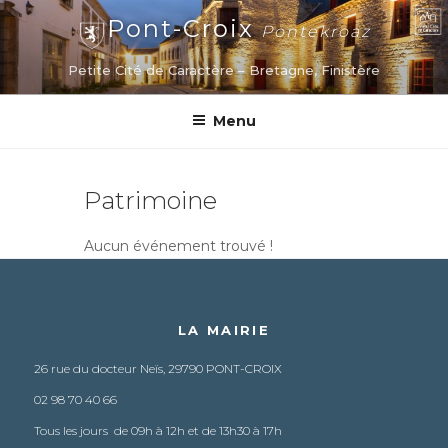
Aller
Pont-Croix
Pontekroaz
au
contenu
Petite Cité de Caractère – Bretagne, Finistère
principal
Menu
Patrimoine
Aucun événement trouvé !
LA MAIRIE
26 rue du docteur Neïs, 29790 PONT-CROIX
02 98 70 40 66
Tous les jours de 09h à 12h et de 13h30 à 17h