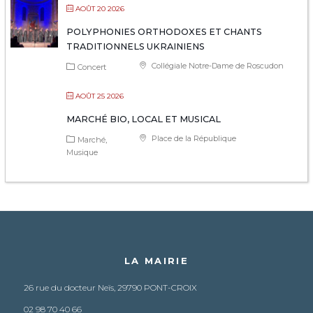
AOÛT 20 2026
POLYPHONIES ORTHODOXES ET CHANTS
TRADITIONNELS UKRAINIENS
Collégiale Notre-Dame de Roscudon
Concert
AOÛT 25 2026
MARCHÉ BIO, LOCAL ET MUSICAL
Place de la République
Marché
Musique
LA MAIRIE
26 rue du docteur Neïs, 29790 PONT-CROIX
02 98 70 40 66