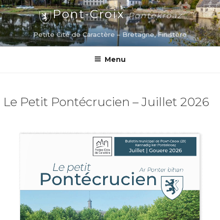
Aller
Pont-Croix
Pontekroaz
au
contenu
Petite Cité de Caractère – Bretagne, Finistère
principal
Menu
Le Petit Pontécrucien – Juillet 2026