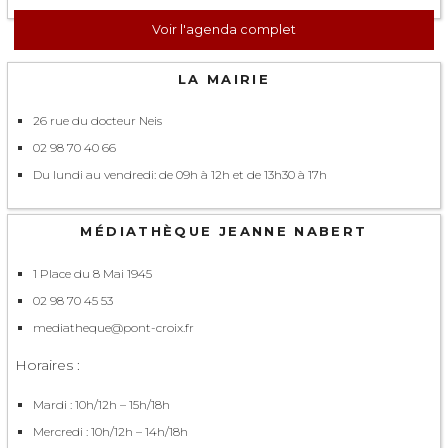
Voir l'agenda complet
LA MAIRIE
26 rue du docteur Neis
02 98 70 40 66
Du lundi au vendredi: de 09h à 12h et de 13h30 à 17h
MÉDIATHÈQUE JEANNE NABERT
1 Place du 8 Mai 1945
02 98 70 45 53
mediatheque@pont-croix.fr
Horaires :
Mardi : 10h/12h – 15h/18h
Mercredi : 10h/12h – 14h/18h