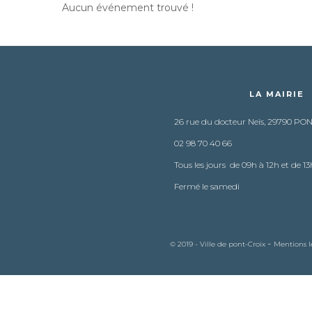
Aucun événement trouvé !
LA MAIRIE
26 rue du docteur Neïs, 29790 PO
02 98 70 40 66
Tous les jours de 09h à 12h et de 13
Fermé le samedi
-
© 2019 - Ville de pont-Croix
Mentions l