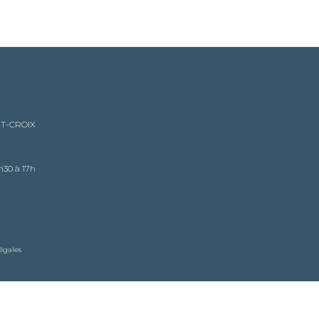
NT-CROIX
h30 à 17h
égales