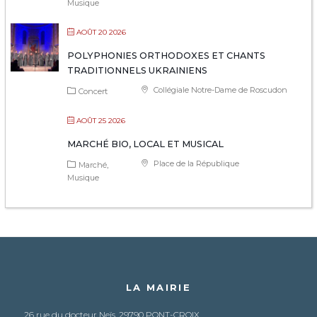
Musique
AOÛT 20 2026
POLYPHONIES ORTHODOXES ET CHANTS
TRADITIONNELS UKRAINIENS
Collégiale Notre-Dame de Roscudon
Concert
AOÛT 25 2026
MARCHÉ BIO, LOCAL ET MUSICAL
Place de la République
Marché
Musique
LA MAIRIE
26 rue du docteur Neïs, 29790 PONT-CROIX