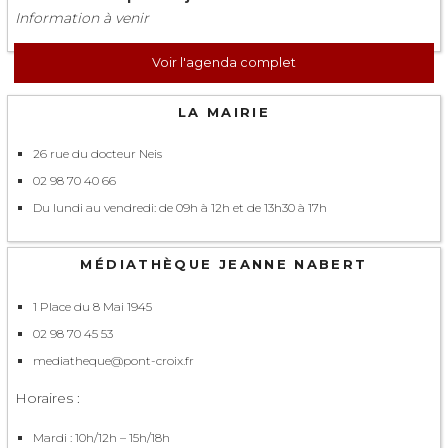
Information à venir
Voir l'agenda complet
LA MAIRIE
26 rue du docteur Neis
02 98 70 40 66
Du lundi au vendredi: de 09h à 12h et de 13h30 à 17h
MÉDIATHÈQUE JEANNE NABERT
1 Place du 8 Mai 1945
02 98 70 45 53
mediatheque@pont-croix.fr
Horaires :
Mardi : 10h/12h – 15h/18h