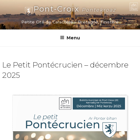
Aller
Pont-Croix
Pontekroaz
au
contenu
Petite Cité de Caractère – Bretagne, Finistère
principal
Menu
Le Petit Pontécrucien – décembre
2025