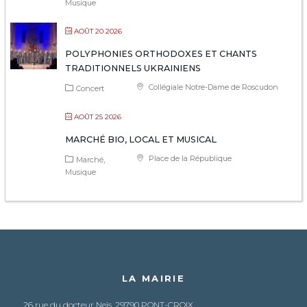
Musique
AOÛT 20 2026
POLYPHONIES ORTHODOXES ET CHANTS
TRADITIONNELS UKRAINIENS
Collégiale Notre-Dame de Roscudon
Concert
AOÛT 25 2026
MARCHÉ BIO, LOCAL ET MUSICAL
Place de la République
Marché
Musique
LA MAIRIE
26 rue du docteur Neïs, 29790 PONT-CROIX