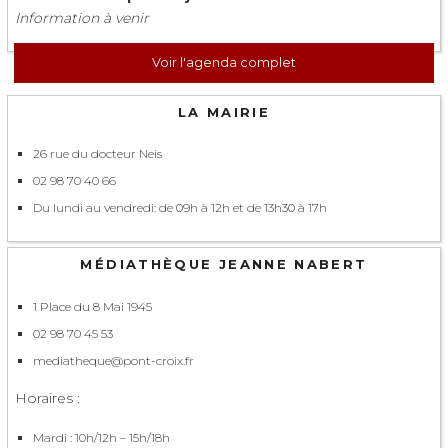
Information à venir
Voir l'agenda complet
LA MAIRIE
26 rue du docteur Neis
02 98 70 40 66
Du lundi au vendredi: de 09h à 12h et de 13h30 à 17h
MÉDIATHÈQUE JEANNE NABERT
1 Place du 8 Mai 1945
02 98 70 45 53
mediatheque@pont-croix.fr
Horaires :
Mardi : 10h/12h – 15h/18h