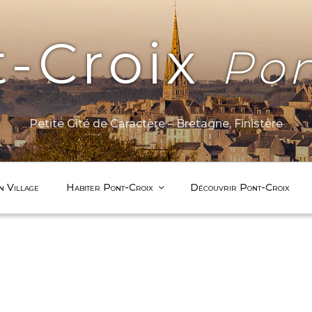
t-Croix
Pon
Petite Cité de Caractère – Bretagne, Finistère
n Village
Habiter Pont-Croix
Découvrir Pont-Croix