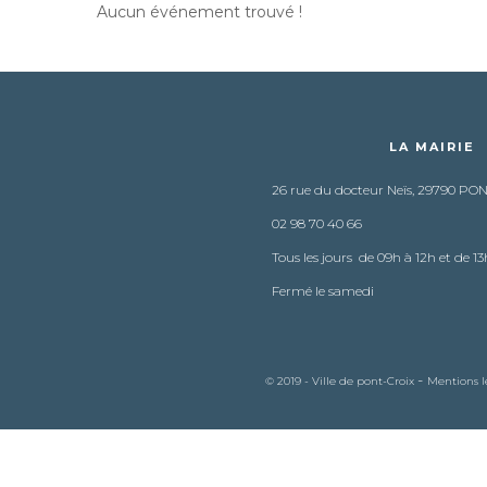
Aucun événement trouvé !
LA MAIRIE
26 rue du docteur Neïs, 29790 PO
02 98 70 40 66
Tous les jours de 09h à 12h et de 13
Fermé le samedi
-
© 2019 - Ville de pont-Croix
Mentions l