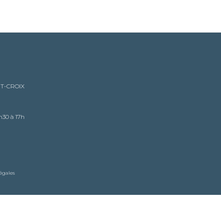
NT-CROIX
h30 à 17h
égales