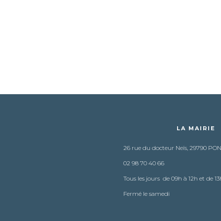
LA MAIRIE
26 rue du docteur Neïs, 29790 PO
02 98 70 40 66
Tous les jours de 09h à 12h et de 13
Fermé le samedi