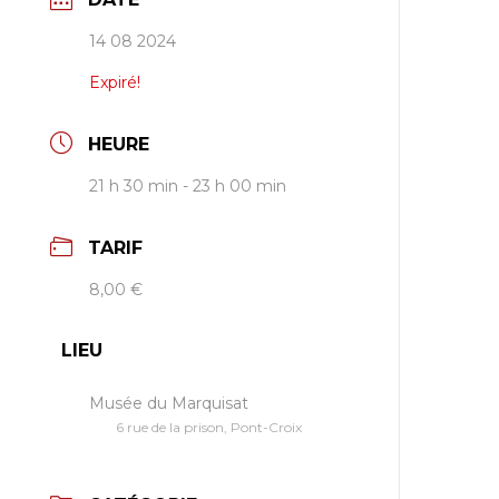
14 08 2024
Expiré!
HEURE
21 h 30 min - 23 h 00 min
TARIF
8,00 €
LIEU
Musée du Marquisat
6 rue de la prison, Pont-Croix