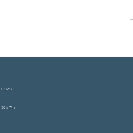
NT-CROIX
h30 à 17h