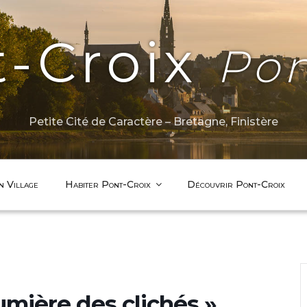
t-Croix
Pon
Petite Cité de Caractère – Bretagne, Finistère
n Village
Habiter Pont-Croix
Découvrir Pont-Croix
lumière des clichés »