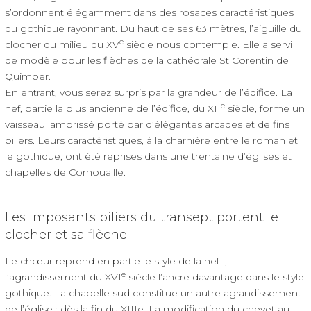
s’ordonnent élégamment dans des rosaces caractéristiques
du gothique rayonnant. Du haut de ses 63 mètres, l’aiguille du
e
clocher du milieu du XV
siècle nous contemple. Elle a servi
de modèle pour les flèches de la cathédrale St Corentin de
Quimper.
En entrant, vous serez surpris par la grandeur de l’édifice. La
e
nef, partie la plus ancienne de l’édifice, du XII
siècle, forme un
vaisseau lambrissé porté par d’élégantes arcades et de fins
piliers. Leurs caractéristiques, à la charnière entre le roman et
le gothique, ont été reprises dans une trentaine d’églises et
chapelles de Cornouaille.
Les imposants piliers du transept portent le
clocher et sa flèche.
Le chœur reprend en partie le style de la nef ;
e
l’agrandissement du XVI
siècle l’ancre davantage dans le style
gothique. La chapelle sud constitue un autre agrandissement
de l’église ; dès la fin du XIIIe. La modification du chevet au