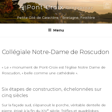
Aller
Pont-Croix
Pontekroaz
au
contenu
Petite Cité de Caractère – Bretagne, Finistère
principal
Menu
Collégiale Notre-Dame de Roscudon
« Le » monument de Pont-Croix est l’église Notre Dame de
Roscudon, « belle comme une cathédrale ».
Six étapes de construction, échelonnées sur
cinq siècles
Sur la façade sud, s’épanouit le porche, véritable dentelle de
e
pierre, érigé à la fin du XIV
siècle. Trèfles et quadrilobes