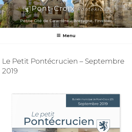
Aller
Pont-Croix
Pontekroaz
au
contenu
Petite Cité de Caractère – Bretagne, Finistère
principal
Menu
Le Petit Pontécrucien – Septembre
2019