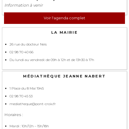
Information à venir
Voir l'agenda complet
LA MAIRIE
26 rue du docteur Neis
02 98 70 40 66
Du lundi au vendredi: de 09h à 12h et de 13h30 à 17h
MÉDIATHÈQUE JEANNE NABERT
1 Place du 8 Mai 1945
02 98 70 45 53
mediatheque@pont-croix.fr
Horaires :
Mardi : 10h/12h – 15h/18h