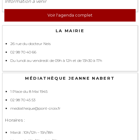
Information à venir
Voir l'agenda complet
LA MAIRIE
26 rue du docteur Neis
02 98 70 40 66
Du lundi au vendredi: de 09h à 12h et de 13h30 à 17h
MÉDIATHÈQUE JEANNE NABERT
1 Place du 8 Mai 1945
02 98 70 45 53
mediatheque@pont-croix.fr
Horaires :
Mardi : 10h/12h – 15h/18h