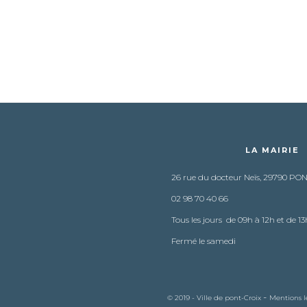
LA MAIRIE
26 rue du docteur Neïs, 29790 PO
02 98 70 40 66
Tous les jours de 09h à 12h et de 13
Fermé le samedi
-
© 2019 - Ville de pont-Croix
Mentions l