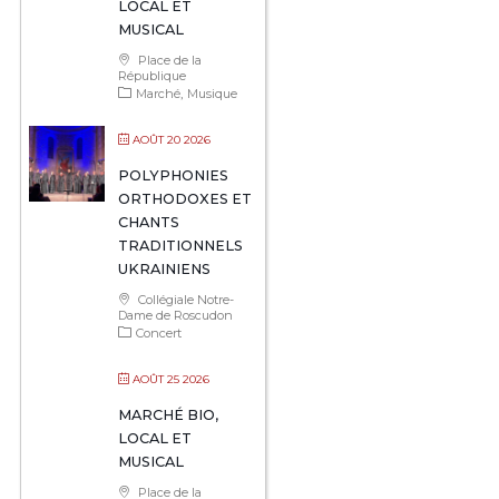
LOCAL ET
MUSICAL
Place de la
République
Marché
Musique
AOÛT 20 2026
POLYPHONIES
ORTHODOXES ET
CHANTS
TRADITIONNELS
UKRAINIENS
Collégiale Notre-
Dame de Roscudon
Concert
AOÛT 25 2026
MARCHÉ BIO,
LOCAL ET
MUSICAL
Place de la