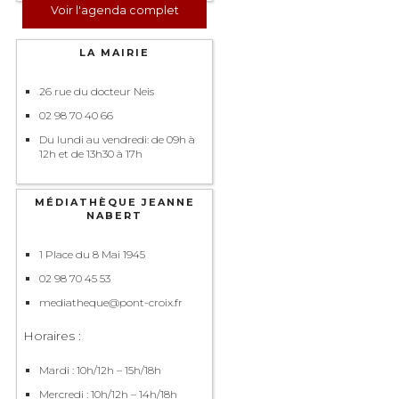
Voir l'agenda complet
LA MAIRIE
26 rue du docteur Neis
02 98 70 40 66
Du lundi au vendredi: de 09h à
12h et de 13h30 à 17h
MÉDIATHÈQUE JEANNE
NABERT
1 Place du 8 Mai 1945
02 98 70 45 53
mediatheque@pont-croix.fr
Horaires :
Mardi : 10h/12h – 15h/18h
Mercredi : 10h/12h – 14h/18h