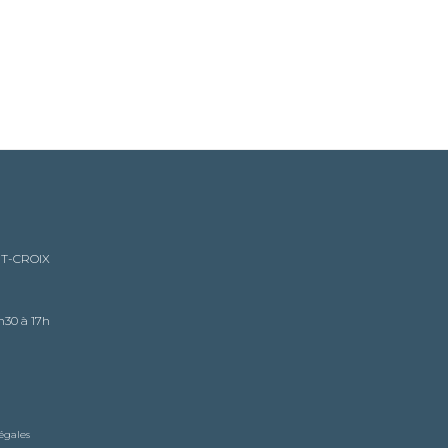
NT-CROIX
h30 à 17h
égales