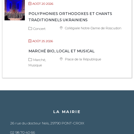
AOÛT 20 2026
POLYPHONIES ORTHODOXES ET CHANTS
TRADITIONNELS UKRAINIENS
Collégiale Notre-Dame de Roscudon
Concert
AOÛT 25 2026
MARCHÉ BIO, LOCAL ET MUSICAL
Place de la République
Marché
Musique
LA MAIRIE
26 rue du docteur Neïs, 29790 PONT-CROIX
02 98 70 40 66