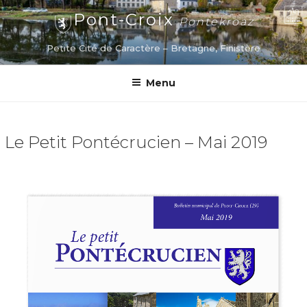
Aller
Pont-Croix
Pontekroaz
au
contenu
Petite Cité de Caractère – Bretagne, Finistère
principal
Menu
Le Petit Pontécrucien – Mai 2019