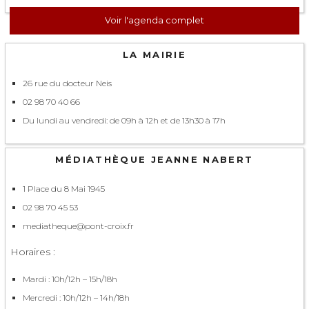
Voir l'agenda complet
LA MAIRIE
26 rue du docteur Neis
02 98 70 40 66
Du lundi au vendredi: de 09h à 12h et de 13h30 à 17h
MÉDIATHÈQUE JEANNE NABERT
1 Place du 8 Mai 1945
02 98 70 45 53
mediatheque@pont-croix.fr
Horaires :
Mardi : 10h/12h – 15h/18h
Mercredi : 10h/12h – 14h/18h