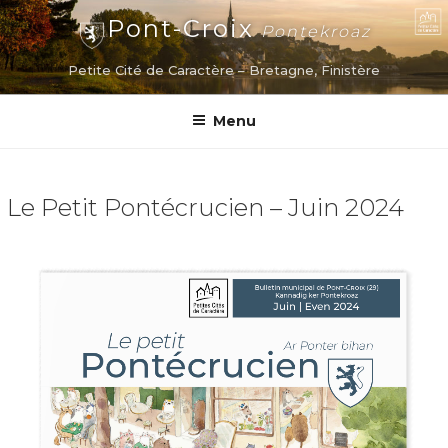
Aller
Pont-Croix
Pontekroaz
au
contenu
Petite Cité de Caractère – Bretagne, Finistère
principal
Menu
Le Petit Pontécrucien – Juin 2024