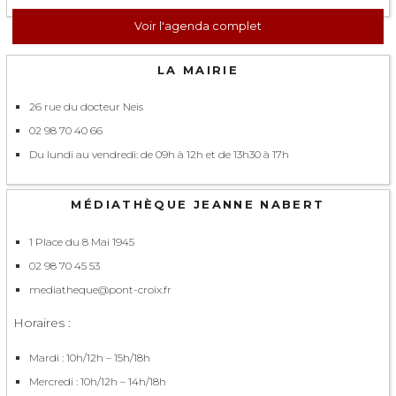
Voir l'agenda complet
LA MAIRIE
26 rue du docteur Neis
02 98 70 40 66
Du lundi au vendredi: de 09h à 12h et de 13h30 à 17h
MÉDIATHÈQUE JEANNE NABERT
1 Place du 8 Mai 1945
02 98 70 45 53
mediatheque@pont-croix.fr
Horaires :
Mardi : 10h/12h – 15h/18h
Mercredi : 10h/12h – 14h/18h