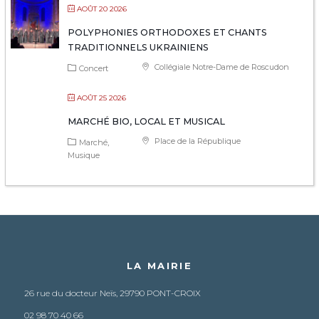
AOÛT 20 2026
POLYPHONIES ORTHODOXES ET CHANTS
TRADITIONNELS UKRAINIENS
Collégiale Notre-Dame de Roscudon
Concert
AOÛT 25 2026
MARCHÉ BIO, LOCAL ET MUSICAL
Place de la République
Marché
Musique
LA MAIRIE
26 rue du docteur Neïs, 29790 PONT-CROIX
02 98 70 40 66