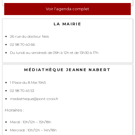
Voir l'agenda complet
LA MAIRIE
26 rue du docteur Neis
02 98 70 40 66
Du lundi au vendredi: de 09h à 12h et de 13h30 à 17h
MÉDIATHÈQUE JEANNE NABERT
1 Place du 8 Mai 1945
02 98 70 45 53
mediatheque@pont-croix.fr
Horaires :
Mardi : 10h/12h – 15h/18h
Mercredi : 10h/12h – 14h/18h