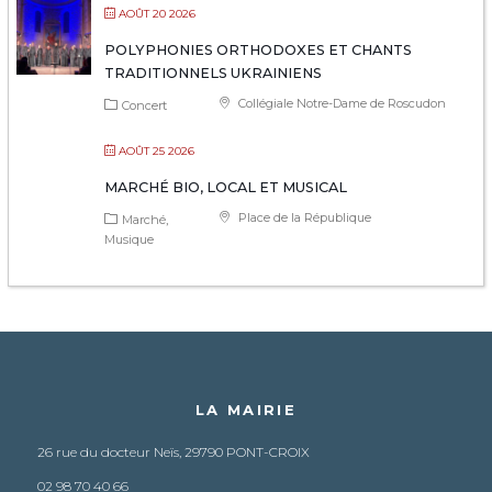
AOÛT 20 2026
POLYPHONIES ORTHODOXES ET CHANTS
TRADITIONNELS UKRAINIENS
Collégiale Notre-Dame de Roscudon
Concert
AOÛT 25 2026
MARCHÉ BIO, LOCAL ET MUSICAL
Place de la République
Marché
Musique
LA MAIRIE
26 rue du docteur Neïs, 29790 PONT-CROIX
02 98 70 40 66