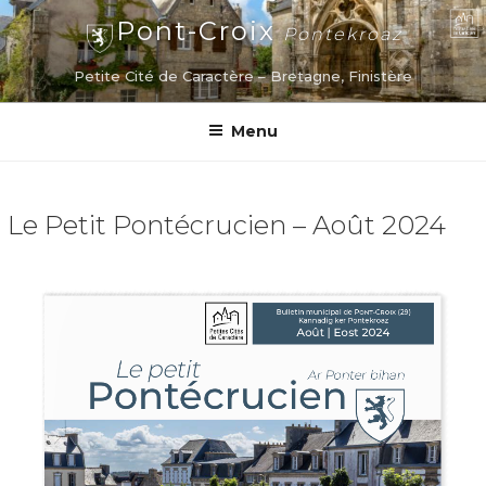
Aller
Pont-Croix
Pontekroaz
au
contenu
Petite Cité de Caractère – Bretagne, Finistère
principal
Menu
Le Petit Pontécrucien – Août 2024