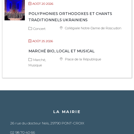
AOÛT 20 2026
POLYPHONIES ORTHODOXES ET CHANTS
TRADITIONNELS UKRAINIENS
Collégiale Notre-Dame de Roscudon
Concert
AOÛT 25 2026
MARCHÉ BIO, LOCAL ET MUSICAL
Place de la République
Marché
Musique
LA MAIRIE
26 rue du docteur Neïs, 29790 PONT-CROIX
02 98 70 40 66