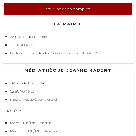
Voir l'agenda complet
LA MAIRIE
26 rue du docteur Neis
02 98 70 40 66
Du lundi au vendredi: de 09h à 12h et de 13h30 à 17h
MÉDIATHÈQUE JEANNE NABERT
1 Place du 8 Mai 1945
02 98 70 45 53
mediatheque@pont-croix.fr
Horaires :
Mardi : 10h/12h – 15h/18h
Mercredi : 10h/12h – 14h/18h