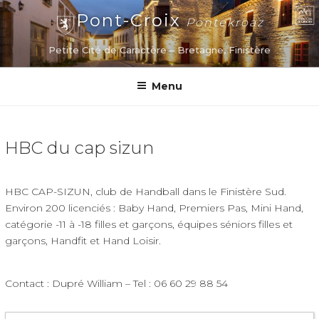
Aller
Pont-Croix
Pontekroaz
au
contenu
Petite Cité de Caractère – Bretagne, Finistère
principal
Menu
HBC du cap sizun
HBC CAP-SIZUN, club de Handball dans le Finistère Sud.
Environ 200 licenciés : Baby Hand, Premiers Pas, Mini Hand,
catégorie -11 à -18 filles et garçons, équipes séniors filles et
garçons, Handfit et Hand Loisir.
Contact : Dupré William – Tel : 06 60 29 88 54