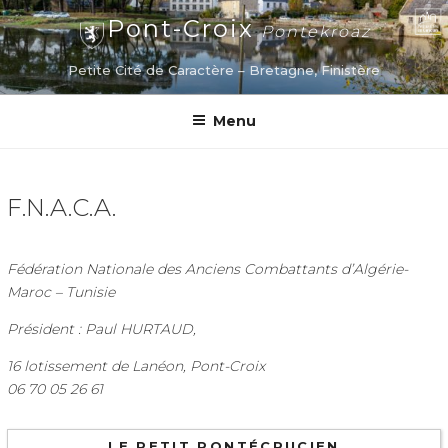
Aller
Pont-Croix
Pontekroaz
au
contenu
Petite Cité de Caractère – Bretagne, Finistère
principal
Menu
F.N.A.C.A.
Fédération Nationale des Anciens Combattants d’Algérie-
Maroc – Tunisie
Président : Paul HURTAUD,
16 lotissement de Lanéon, Pont-Croix
06 70 05 26 61
LE PETIT PONTÉCRUCIEN