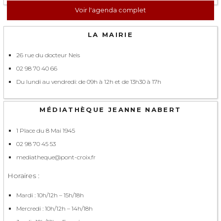
Voir l'agenda complet
LA MAIRIE
26 rue du docteur Neis
02 98 70 40 66
Du lundi au vendredi: de 09h à 12h et de 13h30 à 17h
MÉDIATHÈQUE JEANNE NABERT
1 Place du 8 Mai 1945
02 98 70 45 53
mediatheque@pont-croix.fr
Horaires :
Mardi : 10h/12h – 15h/18h
Mercredi : 10h/12h – 14h/18h