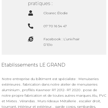
pratiques :
Cloarec Élodie
07 70 16 54 47
Facebook : L’univ’hair
D’Elo
Etablissements LE GRAND
Notre entreprise du bâtiment est spécialiste : Menuiseries
extérieures . fabrication dans notre atelier de menuiseries
aluminium , profilés Kawneer RT 2012- RT 2020 . pose de
notre propre fabrication et de toutes autres marques Alu, PVC
et Mixtes . Vérandas . Murs rideaux Métallerie . escalier droit,
tournant, intérieur et extérieur, . garde corps, rambardes,