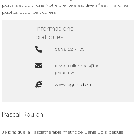
portails et portillons Notre clientèle est diversifiée : marchés
publics, BtoB, particuliers
Informations
pratiques :
06 78 92 71 09
olivier.collumeau@le
grand.bzh
www.legrand.bzh
Pascal Roulon
Je pratique la Fasciathérapie méthode Danis Bois, depuis