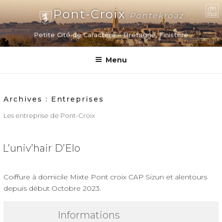
Aller
Pont-Croix
Pontekroaz
au
contenu
Petite Cité de Caractère – Bretagne, Finistère
principal
Menu
Archives :
Entreprises
Les entreprise de Pont-Croix
L’univ’hair D’Elo
Coiffure à domicile Mixte Pont croix CAP Sizun et alentours
depuis début Octobre 2023.
Informations