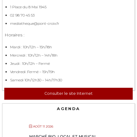
1 Place du 8 Mai 1945
02 98 70 45 53
mediatheque@pont-croix.fr
Horaires :
Mardi : 10h/12h – 15h/18h
Mercredi : 10h/12h – 14h/18h
Jeudi : 10h/12h – Fermé
Vendredi :Fermé – 15h/19h
Samedi 10h/12h30 – 14h/17h30
Consulter le site Internet
AGENDA
AOÛT 11 2026
MARCHÉ BIO, LOCAL ET MUSICAL