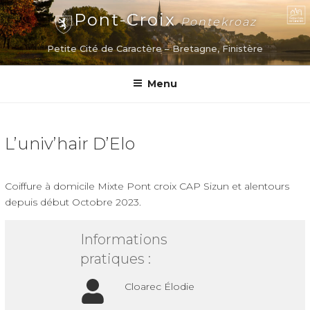
Aller
Pont-Croix
Pontekroaz
au
contenu
Petite Cité de Caractère – Bretagne, Finistère
principal
Menu
L’univ’hair D’Elo
Coiffure à domicile Mixte Pont croix CAP Sizun et alentours
depuis début Octobre 2023.
Informations
pratiques :
Cloarec Élodie