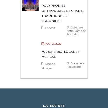
POLYPHONIES
ORTHODOXES ET CHANTS
TRADITIONNELS
UKRAINIENS
Collégiale
Concert
Notre-Dame de
Roscudon
AOÛT 25 2026
MARCHÉ BIO, LOCAL ET
MUSICAL
Place de la
Marché
République
Musique
LA MAIRIE