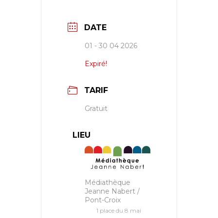
DATE
01 - 30 04 2026
Expiré!
TARIF
Gratuit
LIEU
Médiathèque
Jeanne Nabert /
Pont-Croix
1 place du 8 mai