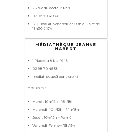
26 rue du docteur Neis
02 98 70 40 66
Du lundi au vendredi: de 09h à 12h et de
13h30 à 17h
MÉDIATHÈQUE JEANNE
NABERT
1 Place du 8 Mai 1945
02 98 70 45 53
mediatheque@pont-croix.fr
Horaires :
Mardi : 10h/12h – 15h/18h
Mercredi : 10h/12h – 14h/18h
Jeudi : 10h/12h – Fermé
Vendredi :Fermé – 15h/19h