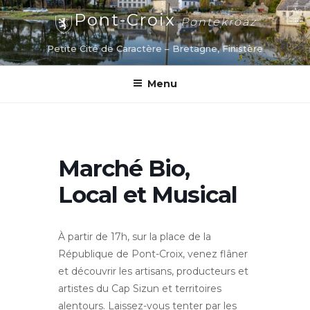
Aller
Pont-Croix
Pontekroaz
au
contenu
Petite Cité de Caractère – Bretagne, Finistère
principal
Menu
Marché Bio,
Local et Musical
À partir de 17h, sur la place de la
République de Pont-Croix, venez flâner
et découvrir les artisans, producteurs et
artistes du Cap Sizun et territoires
alentours. Laissez-vous tenter par les