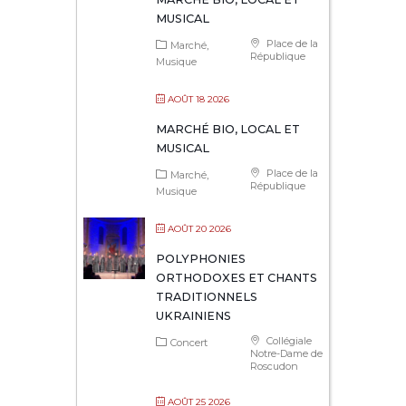
MUSICAL
Place de la
Marché
République
Musique
AOÛT 18 2026
MARCHÉ BIO, LOCAL ET
MUSICAL
Place de la
Marché
République
Musique
AOÛT 20 2026
POLYPHONIES
ORTHODOXES ET CHANTS
TRADITIONNELS
UKRAINIENS
Collégiale
Concert
Notre-Dame de
Roscudon
AOÛT 25 2026