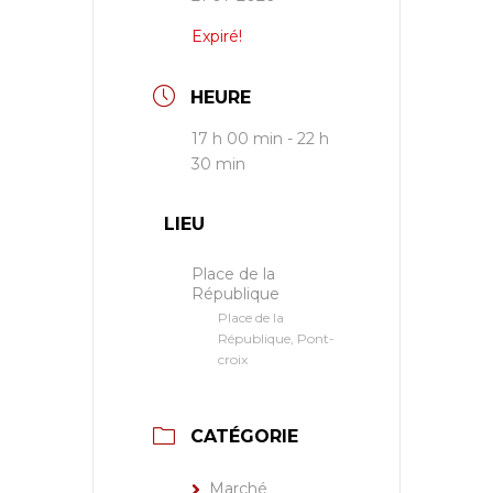
Expiré!
HEURE
17 h 00 min - 22 h
30 min
LIEU
Place de la
République
Place de la
République, Pont-
croix
CATÉGORIE
Marché