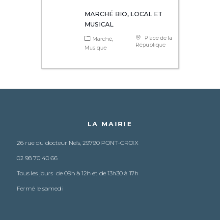
MARCHÉ BIO, LOCAL ET
MUSICAL
Place de la
Marché
République
Musique
LA MAIRIE
26 rue du docteur Neïs, 29790 PONT-CROIX
02 98 70 40 66
Tous les jours de 09h à 12h et de 13h30 à 17h
Fermé le samedi