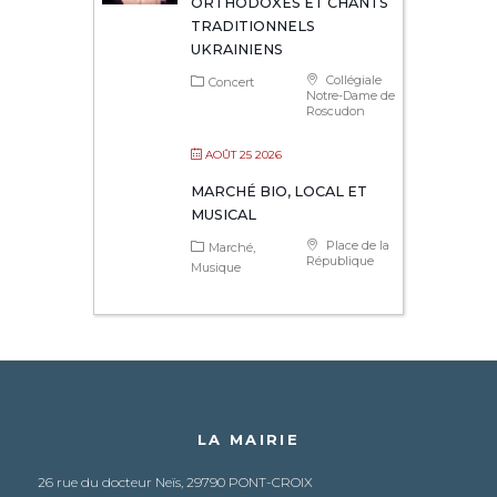
ORTHODOXES ET CHANTS
TRADITIONNELS
UKRAINIENS
Collégiale
Concert
Notre-Dame de
Roscudon
AOÛT 25 2026
MARCHÉ BIO, LOCAL ET
MUSICAL
Place de la
Marché
République
Musique
LA MAIRIE
26 rue du docteur Neïs, 29790 PONT-CROIX