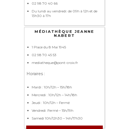
02 98 70 40 66
Du lundi au vendredi: de 09h à 12h et de
13h30 à 17h
MÉDIATHÈQUE JEANNE
NABERT
1 Place du 8 Mai 1945
02 98 70 45 53
mediatheque@pont-croix.fr
Horaires :
Mardi : 10h/12h – 15h/18h
Mercredi : 10h/12h – 14h/18h
Jeudi : 10h/12h – Fermé
Vendredi :Fermé – 15h/19h
Samedi 10h/12h30 – 14h/17h30