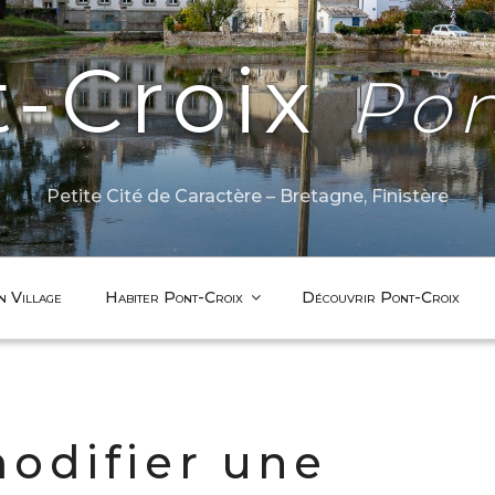
t-Croix
Pon
Petite Cité de Caractère – Bretagne, Finistère
n Village
Habiter Pont-Croix
Découvrir Pont-Croix
modifier une