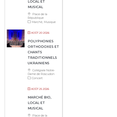
LOCAL ET
MUSICAL
Place de la
République
Marché
Musique
AOÛT 20 2026
POLYPHONIES
ORTHODOXES ET
CHANTS
TRADITIONNELS
UKRAINIENS
Collégiale Notre-
Dame de Roscudon
Concert
AOÛT 25 2026
MARCHÉ BIO,
LOCAL ET
MUSICAL
Place de la