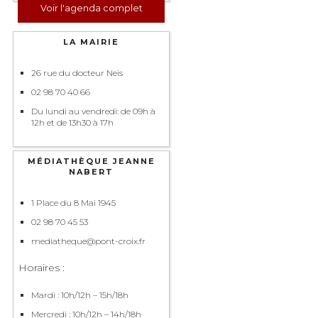
Voir l'agenda complet
LA MAIRIE
26 rue du docteur Neis
02 98 70 40 66
Du lundi au vendredi: de 09h à
12h et de 13h30 à 17h
MÉDIATHÈQUE JEANNE
NABERT
1 Place du 8 Mai 1945
02 98 70 45 53
mediatheque@pont-croix.fr
Horaires :
Mardi : 10h/12h – 15h/18h
Mercredi : 10h/12h – 14h/18h