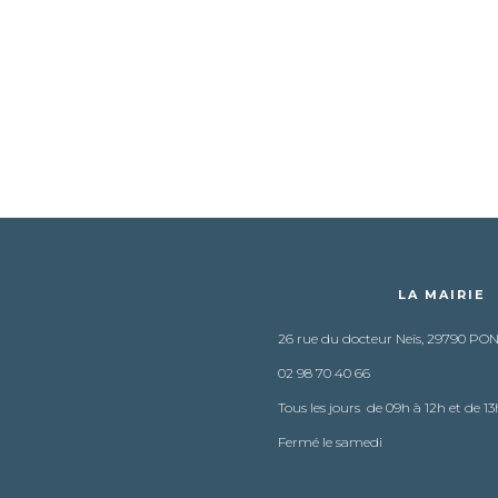
LA MAIRIE
26 rue du docteur Neïs, 29790 PO
02 98 70 40 66
Tous les jours de 09h à 12h et de 13
Fermé le samedi