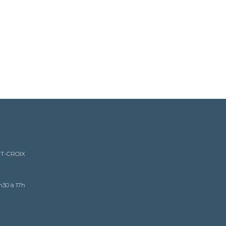
NT-CROIX
h30 à 17h