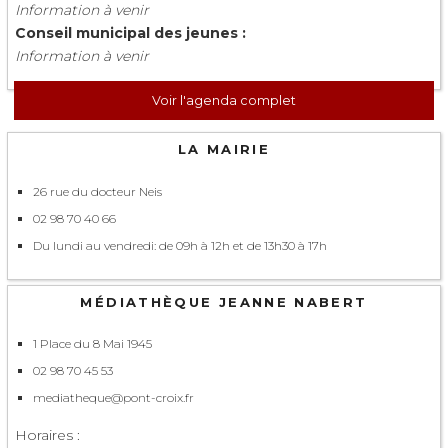
Information à venir
Conseil municipal des jeunes :
Information à venir
Voir l'agenda complet
LA MAIRIE
26 rue du docteur Neis
02 98 70 40 66
Du lundi au vendredi: de 09h à 12h et de 13h30 à 17h
MÉDIATHÈQUE JEANNE NABERT
1 Place du 8 Mai 1945
02 98 70 45 53
mediatheque@pont-croix.fr
Horaires :