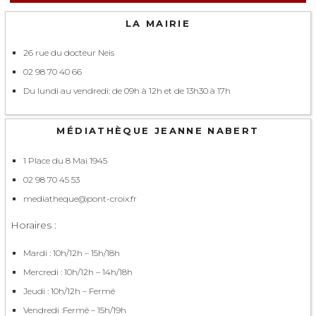
LA MAIRIE
26 rue du docteur Neis
02 98 70 40 66
Du lundi au vendredi: de 09h à 12h et de 13h30 à 17h
MÉDIATHÈQUE JEANNE NABERT
1 Place du 8 Mai 1945
02 98 70 45 53
mediatheque@pont-croix.fr
Horaires :
Mardi : 10h/12h – 15h/18h
Mercredi : 10h/12h – 14h/18h
Jeudi : 10h/12h – Fermé
Vendredi :Fermé – 15h/19h