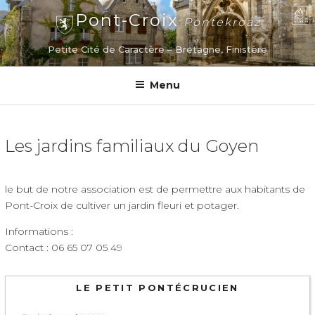
Aller
Pont-Croix
Pontekroaz
au
contenu
Petite Cité de Caractère – Bretagne, Finistère
principal
Menu
Les jardins familiaux du Goyen
le but de notre association est de permettre aux habitants de
Pont-Croix de cultiver un jardin fleuri et potager.
Informations :
Contact : 06 65 07 05 49
LE PETIT PONTÉCRUCIEN