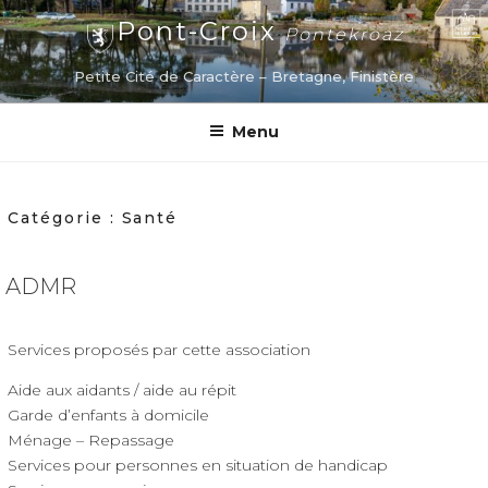
Aller
Pont-Croix
Pontekroaz
au
contenu
Petite Cité de Caractère – Bretagne, Finistère
principal
Menu
Catégorie :
Santé
ADMR
Services proposés par cette association
Aide aux aidants / aide au répit
Garde d’enfants à domicile
Ménage – Repassage
Services pour personnes en situation de handicap