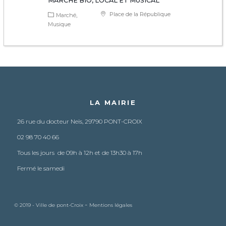
MARCHÉ BIO, LOCAL ET MUSICAL
Place de la République
Marché
Musique
LA MAIRIE
26 rue du docteur Neïs, 29790 PONT-CROIX
02 98 70 40 66
Tous les jours de 09h à 12h et de 13h30 à 17h
Fermé le samedi
-
© 2019 - Ville de pont-Croix
Mentions légales