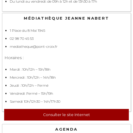
Du lundi au vendredi: de 09h à 12h et de 13h30 à 17h
MÉDIATHÈQUE JEANNE NABERT
1 Place du 8 Mai 1945
02 98 70 45 53
mediatheque@pont-croix.fr
Horaires :
Mardi : 10h/12h – 15h/18h
Mercredi : 10h/12h – 14h/18h
Jeudi : 10h/12h – Fermé
Vendredi :Fermé – 15h/19h
Samedi 10h/12h30 – 14h/17h30
Consulter le site Internet
AGENDA