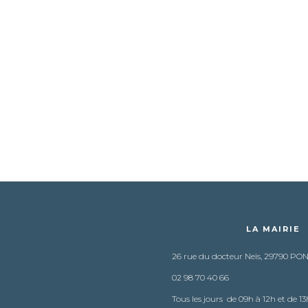
LA MAIRIE
26 rue du docteur Neïs, 29790 PO
02 98 70 40 66
Tous les jours de 09h à 12h et de 13