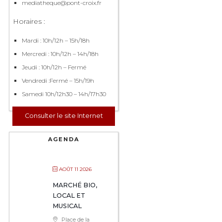
mediatheque@pont-croix.fr
Horaires :
Mardi : 10h/12h – 15h/18h
Mercredi : 10h/12h – 14h/18h
Jeudi : 10h/12h – Fermé
Vendredi :Fermé – 15h/19h
Samedi 10h/12h30 – 14h/17h30
Consulter le site Internet
AGENDA
AOÛT 11 2026
MARCHÉ BIO,
LOCAL ET
MUSICAL
Place de la