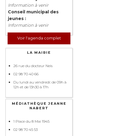
Information à venir
Conseil municipal des
jeunes :
Information à venir
Voir l'agenda complet
LA MAIRIE
26 rue du docteur Neis
02 98 70 40 66
Du lundi au vendredi: de 09h à
12h et de 13h30 à 17h
MÉDIATHÈQUE JEANNE
NABERT
1 Place du 8 Mai 1945
02 98 70 45 53