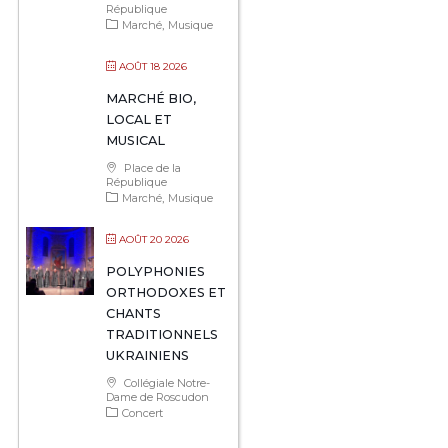
République
Marché
Musique
AOÛT 18 2026
MARCHÉ BIO,
LOCAL ET
MUSICAL
Place de la
République
Marché
Musique
AOÛT 20 2026
POLYPHONIES
ORTHODOXES ET
CHANTS
TRADITIONNELS
UKRAINIENS
Collégiale Notre-
Dame de Roscudon
Concert