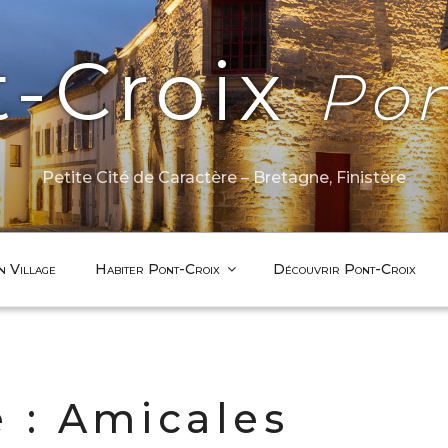
t-Croix
Pon
Petite Cité de Caractère – Bretagne, Finistère
n Village
Habiter Pont-Croix
Découvrir Pont-Croix
e :
Amicales