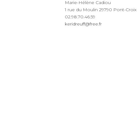
Marie-Hélène Cadiou
1 rue du Moulin 29790 Pont-Croix
02.98.70.46.59
keridreuff@free.fr