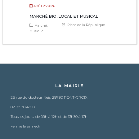
AOÛT 25 2026
MARCHÉ BIO, LOCAL ET MUSICAL
Place de la République
Marché
Musique
LA MAIRIE
26 rue du docteur Neïs, 29790 PONT-CROIX
02 98 70 40 66
Tous les jours de 09h à 12h et de 13h30 à 17h
Fermé le samedi