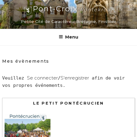
Aller
Pont-Croix
Pontekroaz
au
contenu
Petite Cité de Caractère – Bretagne, Finistère
principal
Menu
Mes évènements
Se connecter
S'enregistrer
Veuillez
/
afin de voir
vos propres événements.
LE PETIT PONTÉCRUCIEN