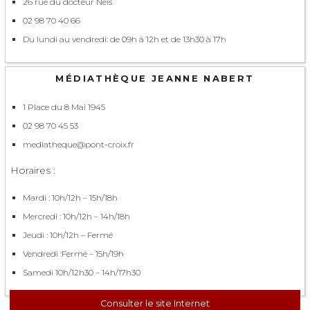
26 rue du docteur Neis
02 98 70 40 66
Du lundi au vendredi: de 09h à 12h et de 13h30 à 17h
MÉDIATHÈQUE JEANNE NABERT
1 Place du 8 Mai 1945
02 98 70 45 53
mediatheque@pont-croix.fr
Horaires :
Mardi : 10h/12h – 15h/18h
Mercredi : 10h/12h – 14h/18h
Jeudi : 10h/12h – Fermé
Vendredi :Fermé – 15h/19h
Samedi 10h/12h30 – 14h/17h30
Consulter le site Internet