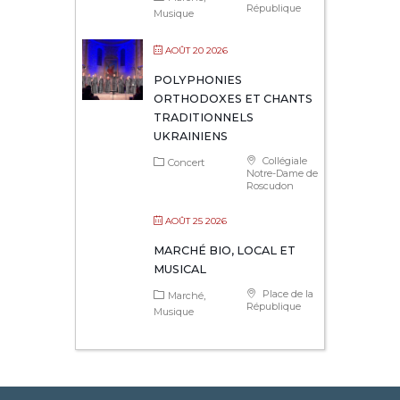
République
Musique
AOÛT 20 2026
POLYPHONIES
ORTHODOXES ET CHANTS
TRADITIONNELS
UKRAINIENS
Collégiale
Concert
Notre-Dame de
Roscudon
AOÛT 25 2026
MARCHÉ BIO, LOCAL ET
MUSICAL
Place de la
Marché
République
Musique