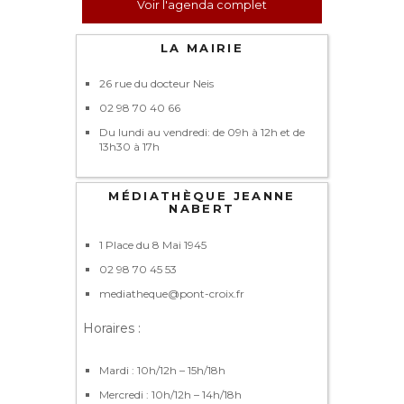
Voir l'agenda complet
LA MAIRIE
26 rue du docteur Neis
02 98 70 40 66
Du lundi au vendredi: de 09h à 12h et de
13h30 à 17h
MÉDIATHÈQUE JEANNE
NABERT
1 Place du 8 Mai 1945
02 98 70 45 53
mediatheque@pont-croix.fr
Horaires :
Mardi : 10h/12h – 15h/18h
Mercredi : 10h/12h – 14h/18h