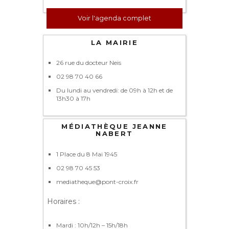
Voir l'agenda complet
LA MAIRIE
26 rue du docteur Neis
02 98 70 40 66
Du lundi au vendredi: de 09h à 12h et de
13h30 à 17h
MÉDIATHÈQUE JEANNE
NABERT
1 Place du 8 Mai 1945
02 98 70 45 53
mediatheque@pont-croix.fr
Horaires :
Mardi : 10h/12h – 15h/18h