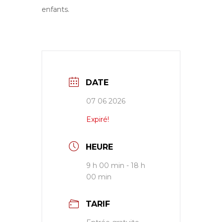
enfants.
DATE
07 06 2026
Expiré!
HEURE
9 h 00 min - 18 h
00 min
TARIF