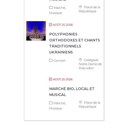
Place de la
Marché
République
Musique
AOÛT 20 2026
POLYPHONIES
ORTHODOXES ET CHANTS
TRADITIONNELS
UKRAINIENS
Collégiale
Concert
Notre-Dame de
Roscudon
AOÛT 25 2026
MARCHÉ BIO, LOCAL ET
MUSICAL
Place de la
Marché
République
Musique