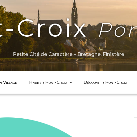
t-Croix
Pon
Petite Cité de Caractère – Bretagne, Finistère
n Village
Habiter Pont-Croix
Découvrir Pont-Croix