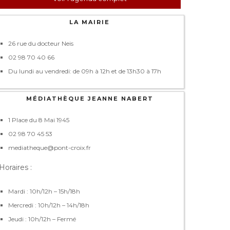
LA MAIRIE
26 rue du docteur Neis
02 98 70 40 66
Du lundi au vendredi: de 09h à 12h et de 13h30 à 17h
MÉDIATHÈQUE JEANNE NABERT
1 Place du 8 Mai 1945
02 98 70 45 53
mediatheque@pont-croix.fr
Horaires :
Mardi : 10h/12h – 15h/18h
Mercredi : 10h/12h – 14h/18h
Jeudi : 10h/12h – Fermé