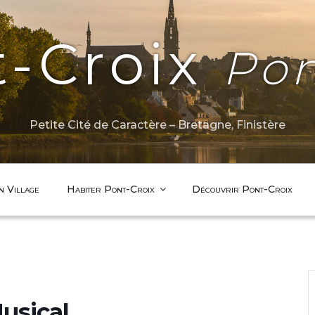
t-Croix
Pon
Petite Cité de Caractère – Bretagne, Finistère
n Village
Habiter Pont-Croix
Découvrir Pont-Croix
Musical