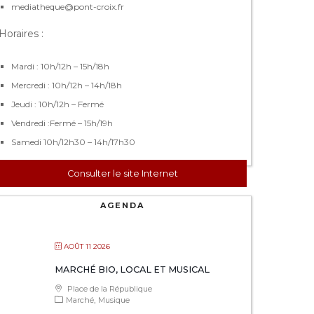
mediatheque@pont-croix.fr
Horaires :
Mardi : 10h/12h – 15h/18h
Mercredi : 10h/12h – 14h/18h
Jeudi : 10h/12h – Fermé
Vendredi :Fermé – 15h/19h
Samedi 10h/12h30 – 14h/17h30
Consulter le site Internet
AGENDA
AOÛT 11 2026
MARCHÉ BIO, LOCAL ET MUSICAL
Place de la République
Marché
Musique