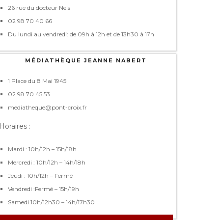
26 rue du docteur Neis
02 98 70 40 66
Du lundi au vendredi: de 09h à 12h et de 13h30 à 17h
MÉDIATHÈQUE JEANNE NABERT
1 Place du 8 Mai 1945
02 98 70 45 53
mediatheque@pont-croix.fr
Horaires :
Mardi : 10h/12h – 15h/18h
Mercredi : 10h/12h – 14h/18h
Jeudi : 10h/12h – Fermé
Vendredi :Fermé – 15h/19h
Samedi 10h/12h30 – 14h/17h30