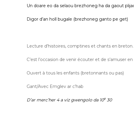
Un doare eo da selaou brezhoneg ha da gaout plijad
Digor d’an holl bugale (brezhoneg ganto pe get)
Lecture d’histoires, comptines et chants en breton.
C’est l’occasion de venir écouter et de s’amuser en 
Ouvert à tous les enfants (bretonnants ou pas)
Gant/Avec Emglev ar c’hab
e
D’ar
merc’her
4
a viz
gwengolo
da 10
30