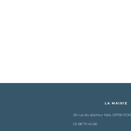
LA MAIRIE
26 rue du docteur Neïs, 29790 PO
02 98 70 40 66