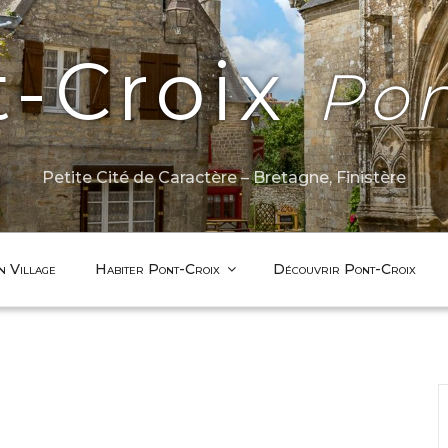
t-Croix
Pon
Petite Cité de Caractère – Bretagne, Finistère
n Village
Habiter Pont-Croix
Découvrir Pont-Croix