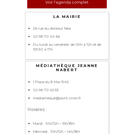
Voir l'agenda complet
LA MAIRIE
26 rue du docteur Neis
02 98 70 40 66
Du lundi au vendredi: de 09h à 12h et de
13h30 à 17h
MÉDIATHÈQUE JEANNE
NABERT
1 Place du 8 Mai 1945
02 98 70 45 53
mediatheque@pont-croix.fr
Horaires :
Mardi : 10h/12h – 15h/18h
Mercredi : 10h/12h – 14h/18h