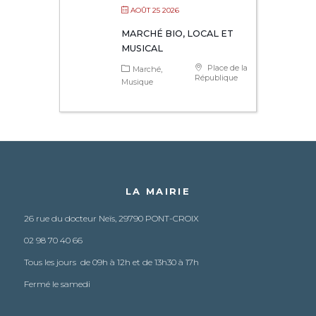
AOÛT 25 2026
MARCHÉ BIO, LOCAL ET
MUSICAL
Place de la
Marché
République
Musique
LA MAIRIE
26 rue du docteur Neïs, 29790 PONT-CROIX
02 98 70 40 66
Tous les jours de 09h à 12h et de 13h30 à 17h
Fermé le samedi