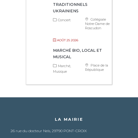
TRADITIONNELS
UKRAINIENS
Collégiale
Concert
Notre-Dame de
Roscudon
AOÛT 25 2026
MARCHÉ BIO, LOCAL ET
MUSICAL
Place de la
Marché
République
Musique
LA MAIRIE
26 rue du docteur Neïs, 29790 PONT-CROIX