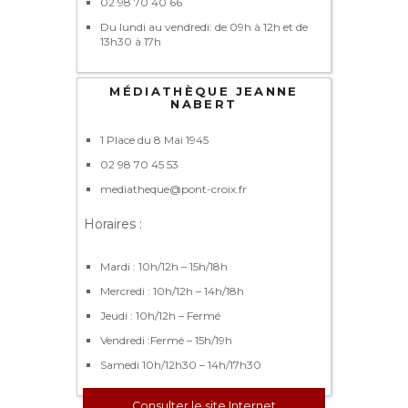
02 98 70 40 66
Du lundi au vendredi: de 09h à 12h et de
13h30 à 17h
MÉDIATHÈQUE JEANNE
NABERT
1 Place du 8 Mai 1945
02 98 70 45 53
mediatheque@pont-croix.fr
Horaires :
Mardi : 10h/12h – 15h/18h
Mercredi : 10h/12h – 14h/18h
Jeudi : 10h/12h – Fermé
Vendredi :Fermé – 15h/19h
Samedi 10h/12h30 – 14h/17h30
Consulter le site Internet