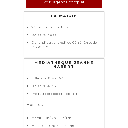
Voir l'agenda complet
LA MAIRIE
26 rue du docteur Neis
02 98 70 40 66
Du lundi au vendredi: de 09h à 12h et de
13h30 à 17h
MÉDIATHÈQUE JEANNE
NABERT
1 Place du 8 Mai 1945
02 98 70 45 53
mediatheque@pont-croix.fr
Horaires :
Mardi : 10h/12h – 15h/18h
Mercredi : 10h/12h – 14h/18h