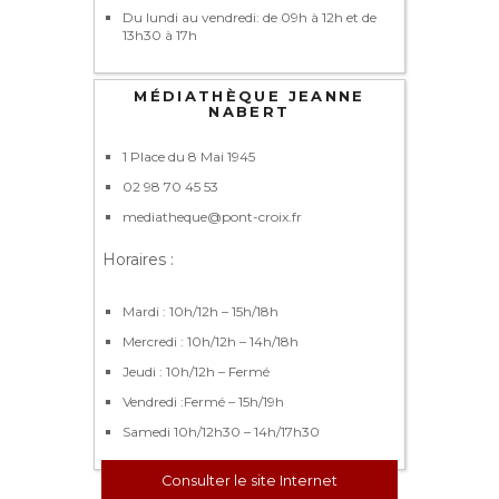
Du lundi au vendredi: de 09h à 12h et de
13h30 à 17h
MÉDIATHÈQUE JEANNE
NABERT
1 Place du 8 Mai 1945
02 98 70 45 53
mediatheque@pont-croix.fr
Horaires :
Mardi : 10h/12h – 15h/18h
Mercredi : 10h/12h – 14h/18h
Jeudi : 10h/12h – Fermé
Vendredi :Fermé – 15h/19h
Samedi 10h/12h30 – 14h/17h30
Consulter le site Internet