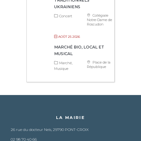
TRADITIONNELS
UKRAINIENS
Collégiale
Concert
Notre-Dame de
Roscudon
AOÛT 25 2026
MARCHÉ BIO, LOCAL ET
MUSICAL
Place de la
Marché
République
Musique
LA MAIRIE
26 rue du docteur Neïs, 29790 PONT-CROIX
02 98 70 40 66