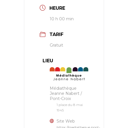
HEURE
10 h 00 min
TARIF
Gratuit
LIEU
Médiathèque
Jeanne Nabert /
Pont-Croix
1 place du 8 mai
1945
Site Web
https://mediatheque.pont-