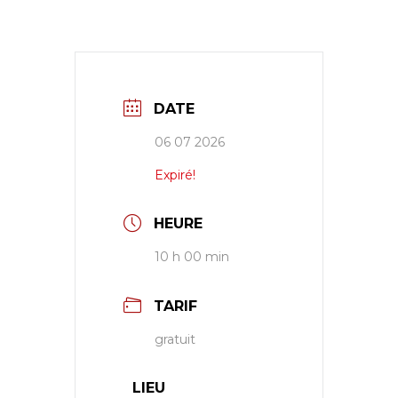
DATE
06 07 2026
Expiré!
HEURE
10 h 00 min
TARIF
gratuit
LIEU