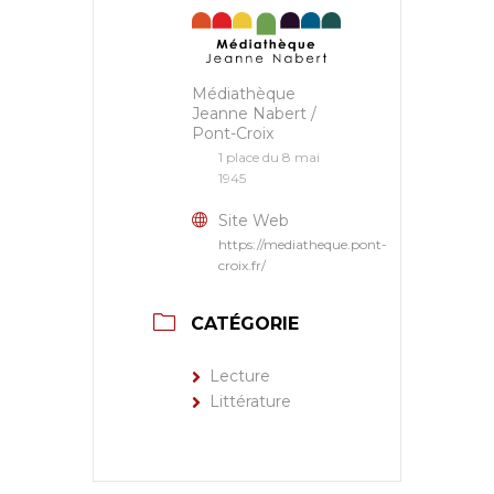
Médiathèque
Jeanne Nabert /
Pont-Croix
1 place du 8 mai
1945
Site Web
https://mediatheque.pont-
croix.fr/
CATÉGORIE
Lecture
Littérature