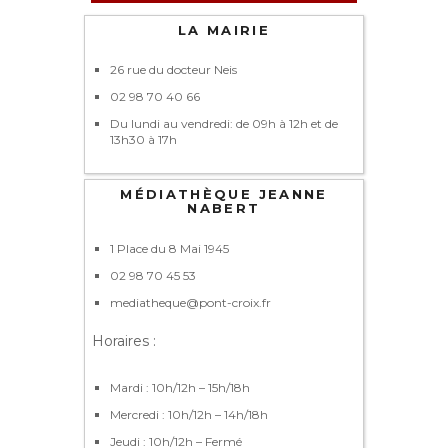
LA MAIRIE
26 rue du docteur Neis
02 98 70 40 66
Du lundi au vendredi: de 09h à 12h et de
13h30 à 17h
MÉDIATHÈQUE JEANNE
NABERT
1 Place du 8 Mai 1945
02 98 70 45 53
mediatheque@pont-croix.fr
Horaires :
Mardi : 10h/12h – 15h/18h
Mercredi : 10h/12h – 14h/18h
Jeudi : 10h/12h – Fermé