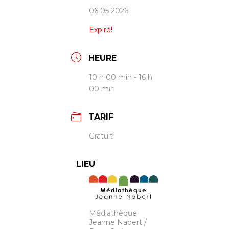
06 05 2026
Expiré!
HEURE
10 h 00 min - 16 h
00 min
TARIF
Gratuit
LIEU
Médiathèque
Jeanne Nabert /