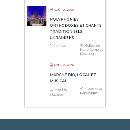
AOÛT 20 2026
POLYPHONIES
ORTHODOXES ET CHANTS
TRADITIONNELS
UKRAINIENS
Collégiale
Concert
Notre-Dame de
Roscudon
AOÛT 25 2026
MARCHÉ BIO, LOCAL ET
MUSICAL
Place de la
Marché
République
Musique