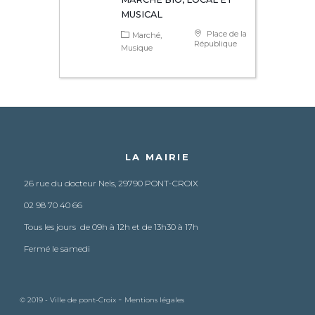
MUSICAL
Place de la
Marché
République
Musique
LA MAIRIE
26 rue du docteur Neïs, 29790 PONT-CROIX
02 98 70 40 66
Tous les jours de 09h à 12h et de 13h30 à 17h
Fermé le samedi
-
© 2019 - Ville de pont-Croix
Mentions légales