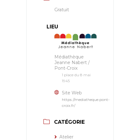
Gratuit
LIEU
Médiathèque
Jeanne Nabert /
Pont-Croix
1 place du 8 mai
1945
Site Web
https://mediatheque.pont-
croix.fr/
CATÉGORIE
Atelier