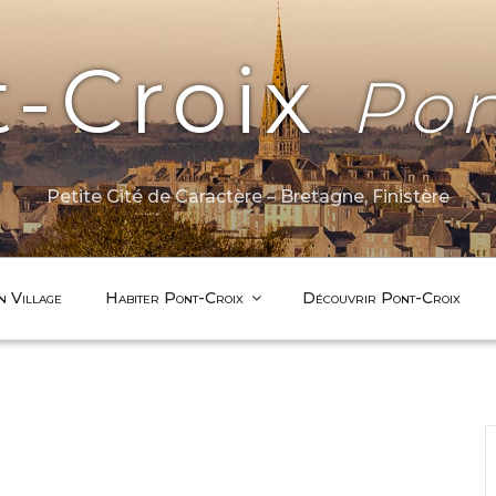
t-Croix
Pon
Petite Cité de Caractère – Bretagne, Finistère
n Village
Habiter Pont-Croix
Découvrir Pont-Croix