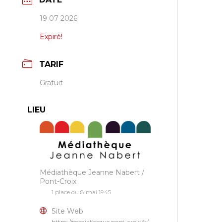
19 07 2026
Expiré!
TARIF
Gratuit
LIEU
Médiathèque Jeanne Nabert /
Pont-Croix
1 place du 8 mai 1945
Site Web
https://mediatheque.pont-croix.fr/