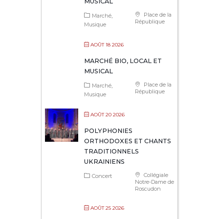
MUSICAL
Place de la
Marché
République
Musique
AOÛT 18 2026
MARCHÉ BIO, LOCAL ET
MUSICAL
Place de la
Marché
République
Musique
AOÛT 20 2026
POLYPHONIES
ORTHODOXES ET CHANTS
TRADITIONNELS
UKRAINIENS
Collégiale
Concert
Notre-Dame de
Roscudon
AOÛT 25 2026