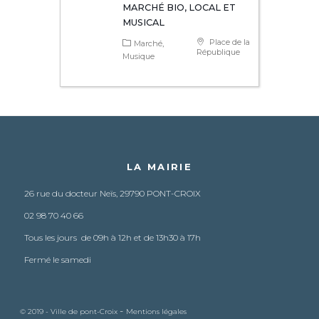
MARCHÉ BIO, LOCAL ET
MUSICAL
Place de la
Marché
République
Musique
LA MAIRIE
26 rue du docteur Neïs, 29790 PONT-CROIX
02 98 70 40 66
Tous les jours de 09h à 12h et de 13h30 à 17h
Fermé le samedi
-
© 2019 - Ville de pont-Croix
Mentions légales