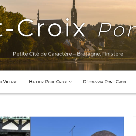
t-Croix
Pon
Petite Cité de Caractère – Bretagne, Finistère
n Village
Habiter Pont-Croix
Découvrir Pont-Croix