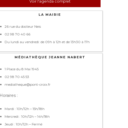
Voir l'agenda complet
LA MAIRIE
26 rue du docteur Neis
02 98 70 40 66
Du lundi au vendredi: de 09h à 12h et de 13h30 à 17h
MÉDIATHÈQUE JEANNE NABERT
1 Place du 8 Mai 1945
02 98 70 45 53
mediatheque@pont-croix.fr
Horaires :
Mardi : 10h/12h – 15h/18h
Mercredi : 10h/12h – 14h/18h
Jeudi : 10h/12h – Fermé